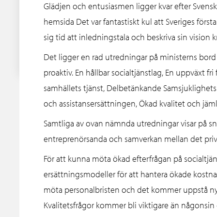
Glädjen och entusiasmen ligger kvar efter Svens
hemsida Det var fantastiskt kul att Sveriges först
sig tid att inledningstala och beskriva sin vision
Det ligger en rad utredningar på ministerns bord
proaktiv. En hållbar socialtjänstlag, En uppväxt fr
samhällets tjänst, Delbetänkande Samsjuklighetsut
och assistansersättningen, Ökad kvalitet och jäml
Samtliga av ovan nämnda utredningar visar på s
entreprenörsanda och samverkan mellan det privat
För att kunna möta ökad efterfrågan på socialtjä
ersättningsmodeller för att hantera ökade kostna
möta personalbristen och det kommer uppstå nya 
Kvalitetsfrågor kommer bli viktigare än någonsin