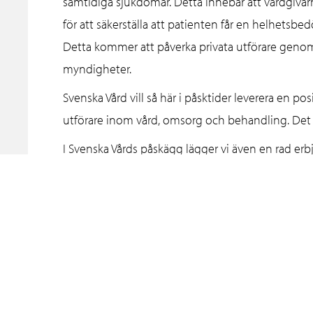
samtidiga sjukdomar. Detta innebär att vårdgivarn
för att säkerställa att patienten får en helhetsb
Detta kommer att påverka privata utförare gen
myndigheter.
Svenska Vård vill så här i påsktider leverera en po
utförare inom vård, omsorg och behandling. Det 
I Svenska Vårds påskägg lägger vi även en rad erb
nyhetsbrev.
Glad Påsk
Mattias Andersson
Förbundsdirektör
Svenska Vård