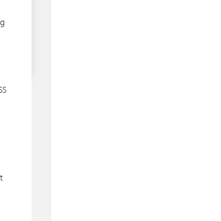
og
SS
t