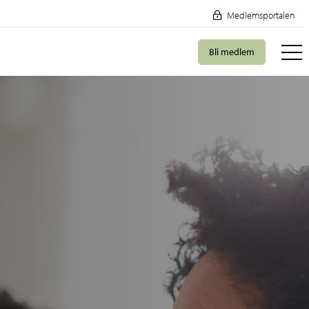
Medlemsportalen
Bli medlem