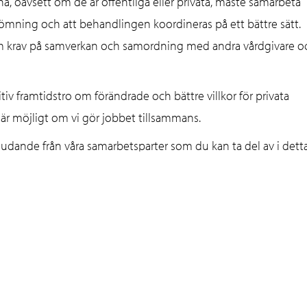
a, oavsett om de är offentliga eller privata, måste samarbeta
edömning och att behandlingen koordineras på ett bättre sätt.
om krav på samverkan och samordning med andra vårdgivare o
sitiv framtidstro om förändrade och bättre villkor för privata
är möjligt om vi gör jobbet tillsammans.
judande från våra samarbetsparter som du kan ta del av i dett