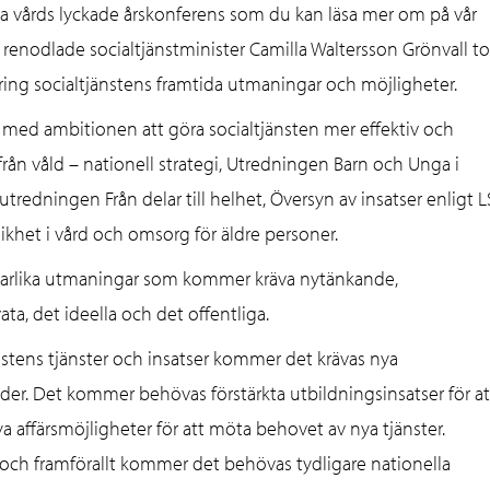
ka vårds lyckade årskonferens som du kan läsa mer om på vår
a renodlade socialtjänstminister Camilla Waltersson Grönvall t
 kring socialtjänstens framtida utmaningar och möjligheter.
 med ambitionen att göra socialtjänsten mer effektiv och
i från våld – nationell strategi, Utredningen Barn och Unga i
redningen Från delar till helhet, Översyn av insatser enligt L
ikhet i vård och omsorg för äldre personer.
narlika utmaningar som kommer kräva nytänkande,
a, det ideella och det offentliga.
nstens tjänster och insatser kommer det krävas nya
der. Det kommer behövas förstärkta utbildningsinsatser för at
affärsmöjligheter för att möta behovet av nya tjänster.
 och framförallt kommer det behövas tydligare nationella