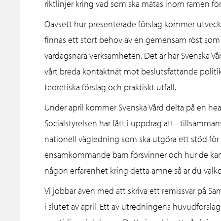
riktlinjer kring vad som ska mätas inom ramen för 
Oavsett hur presenterade förslag kommer utveck
finnas ett stort behov av en gemensam röst som k
vardagsnära verksamheten. Det är här Svenska Vår
vårt breda kontaktnät mot beslutsfattande polit
teoretiska förslag och praktiskt utfall.
Under april kommer Svenska Vård delta på en h
Socialstyrelsen har fått i uppdrag att– tillsamm
nationell vägledning som ska utgöra ett stöd för 
ensamkommande barn försvinner och hur de kan
någon erfarenhet kring detta ämne så är du välko
Vi jobbar även med att skriva ett remissvar på 
i slutet av april. Ett av utredningens huvudförsl