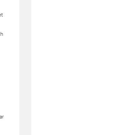
et
ch
ar