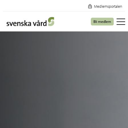
Medlemsportalen
Bli medlem