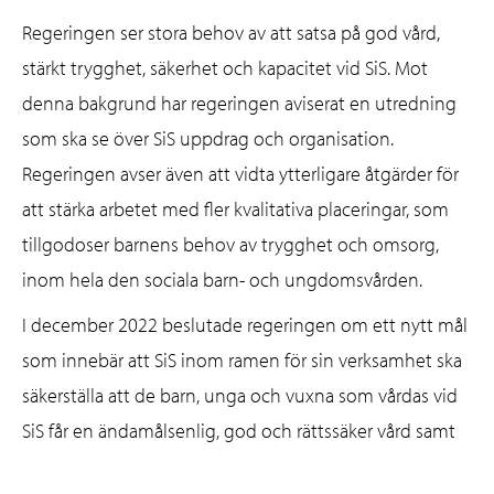
Regeringen ser stora behov av att satsa på god vård,
stärkt trygghet, säkerhet och kapacitet vid SiS. Mot
denna bakgrund har regeringen aviserat en utredning
som ska se över SiS uppdrag och organisation.
Regeringen avser även att vidta ytterligare åtgärder för
att stärka arbetet med fler kvalitativa placeringar, som
tillgodoser barnens behov av trygghet och omsorg,
inom hela den sociala barn- och ungdomsvården.
I december 2022 beslutade regeringen om ett nytt mål
som innebär att SiS inom ramen för sin verksamhet ska
säkerställa att de barn, unga och vuxna som vårdas vid
SiS får en ändamålsenlig, god och rättssäker vård samt
bättre förutsättningar för ett socialt fungerande liv utan