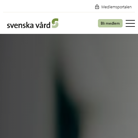
Medlemsportalen
Bli medlem