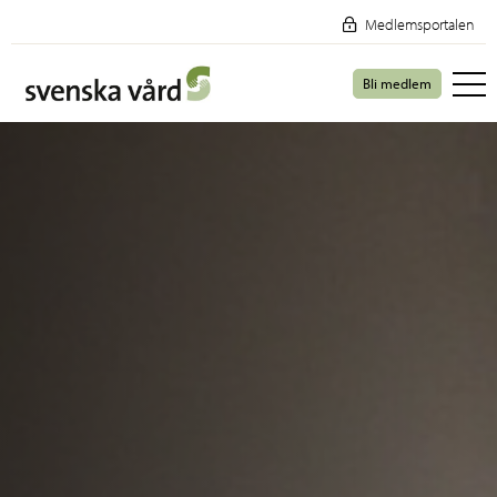
Medlemsportalen
Bli medlem