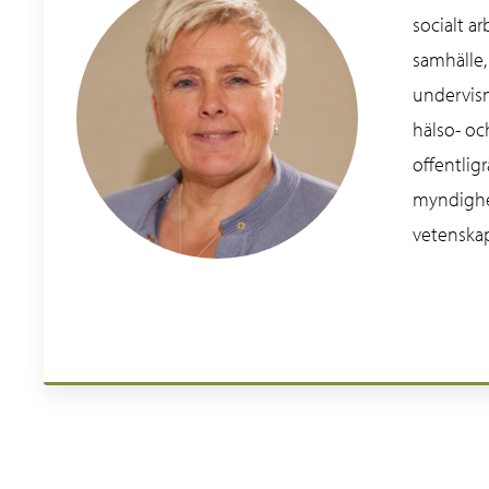
socialt a
samhälle,
undervisni
hälso- oc
offentligr
myndighet
vetenskapl