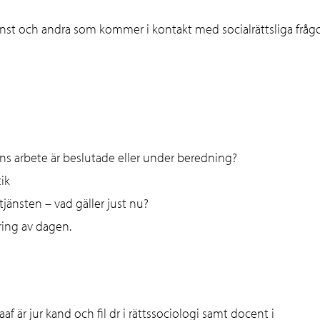
jänst och andra som kommer i kontakt med socialrättsliga frågo
tens arbete är beslutade eller under beredning?
ik
jänsten – vad gäller just nu?
ring av dagen.
af är jur kand och fil dr i rättssociologi samt docent i