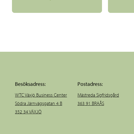
Besöksadress:
Postadress:
WTC Växjö Business Center
Mästreda Sigfridsgård
Södra Järnvägsgatan 4 B
363 91 BRAÅS
352 34 VÄXJÖ