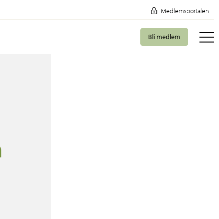
Medlemsportalen
Bli medlem
n