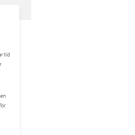
r tid
r
den
för