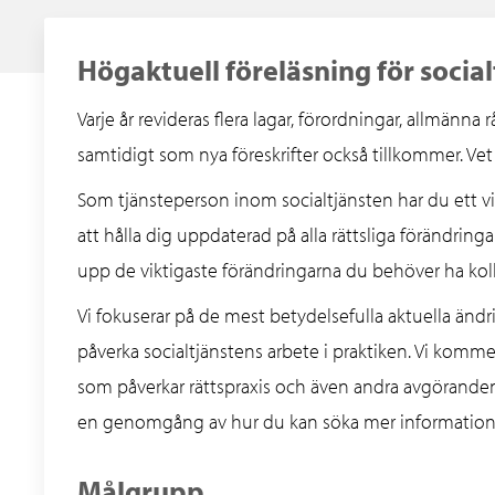
Högaktuell föreläsning för socia
Varje år revideras flera lagar, förordningar, allmänna
samtidigt som nya föreskrifter också tillkommer. Vet
Som tjänsteperson inom socialtjänsten har du ett vi
att hålla dig uppdaterad på alla rättsliga förändri
upp de viktigaste förändringarna du behöver ha koll
Vi fokuserar på de mest betydelsefulla aktuella änd
påverka socialtjänstens arbete i praktiken. Vi kom
som påverkar rättspraxis och även andra avgöranden s
en genomgång av hur du kan söka mer information om
Målgrupp