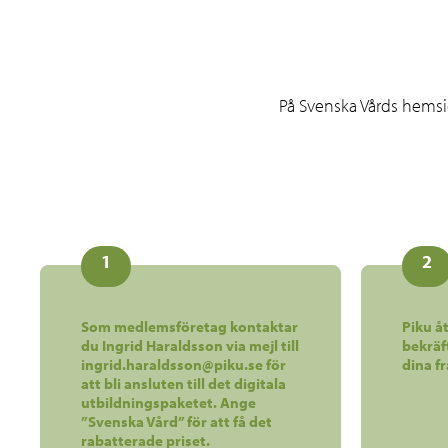
På Svenska Vårds hemsid
1
2
Som medlemsföretag kontaktar
Piku åt
du Ingrid Haraldsson via mejl till
bekräf
ingrid.haraldsson@piku.se för
dina f
att bli ansluten till det digitala
utbildningspaketet. Ange
”Svenska Vård” för att få det
rabatterade priset.