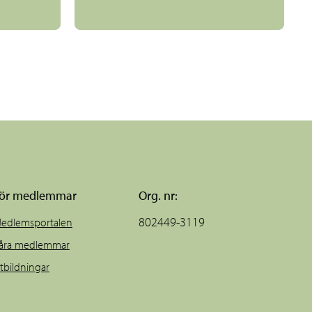
ör medlemmar
Org. nr:
802449-3119
edlemsportalen
åra medlemmar
tbildningar