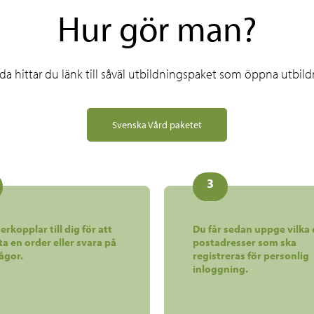
Hur gör man?
a hittar du länk till såväl utbildningspaket som öppna utbil
Svenska Vård paketet
3
erkopplar till dig för att
Du får sedan uppge vilka 
ta en order eller svara på
postadresser som ska
rågor.
registreras för personlig
inloggning.