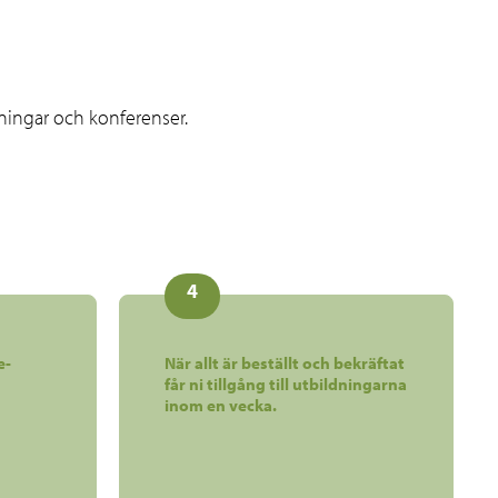
dningar och konferenser.
4
e-
När allt är beställt och bekräftat
får ni tillgång till utbildningarna
inom en vecka.