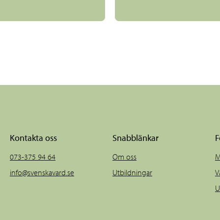
Kontakta oss
Snabblänkar
F
073-375 94 64
Om oss
M
info@svenskavard.se
Utbildningar
V
U