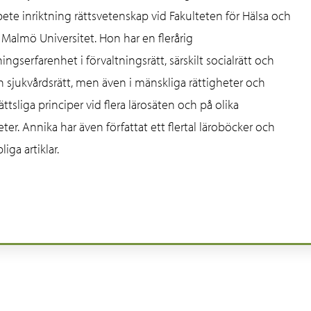
rbete inriktning rättsvetenskap vid Fakulteten för Hälsa och
 Malmö Universitet. Hon har en flerårig
ngserfarenhet i förvaltningsrätt, särskilt socialrätt och
h sjukvårdsrätt, men även i mänskliga rättigheter och
ättsliga principer vid flera lärosäten och på olika
er. Annika har även författat ett flertal läroböcker och
iga artiklar.